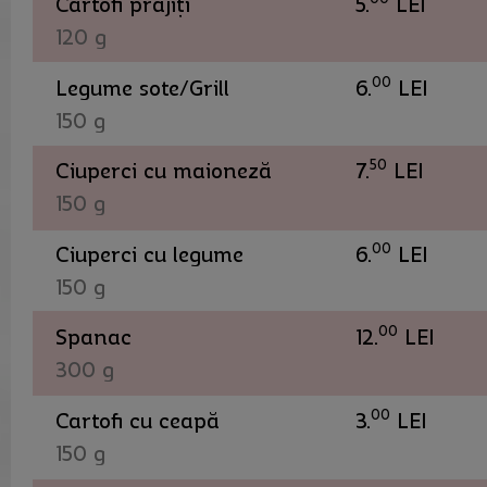
Cartofi prăjiți
5.
LEI
120 g
00
Legume sote/Grill
6.
LEI
150 g
50
Ciuperci cu maioneză
7.
LEI
150 g
00
Ciuperci cu legume
6.
LEI
150 g
00
Spanac
12.
LEI
300 g
00
Cartofi cu ceapă
3.
LEI
150 g