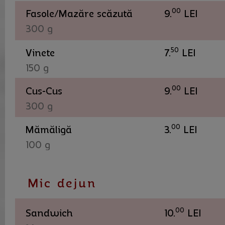
00
Fasole/Mazăre scăzută
9.
LEI
300 g
50
Vinete
7.
LEI
150 g
00
Cus-Cus
9.
LEI
300 g
00
Mămăligă
3.
LEI
100 g
Mic dejun
00
Sandwich
10.
LEI