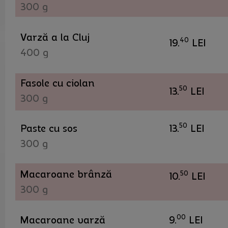
300 g
Varză a la Cluj
40
19.
LEI
400 g
Fasole cu ciolan
50
13.
LEI
300 g
50
Paste cu sos
13.
LEI
300 g
Macaroane brânză
50
10.
LEI
300 g
00
Macaroane varză
9.
LEI