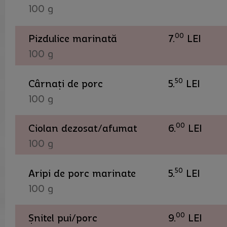
100 g
00
Pizdulice marinată
7.
LEI
100 g
50
Cârnați de porc
5.
LEI
100 g
00
Ciolan dezosat/afumat
6.
LEI
100 g
50
Aripi de porc marinate
5.
LEI
100 g
00
Șnitel pui/porc
9.
LEI