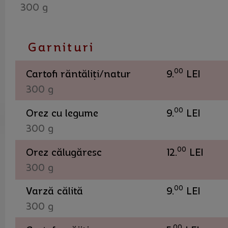
300 g
Garnituri
00
Cartofi răntăliți/natur
9.
LEI
300 g
00
Orez cu legume
9.
LEI
300 g
00
Orez călugăresc
12.
LEI
300 g
00
Varză călită
9.
LEI
300 g
00