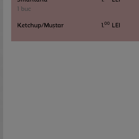
1 buc
00
Ketchup/Muștar
1.
LEI