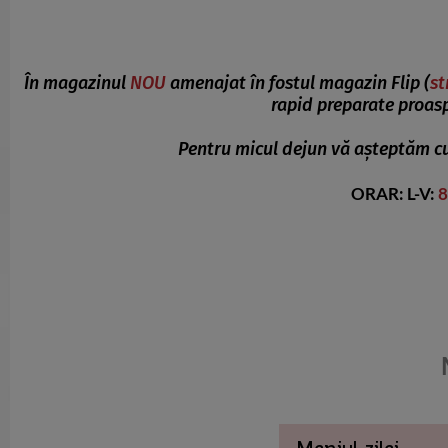
În magazinul
NOU
amenajat în fostul magazin Flip (
st
rapid preparate proasp
Pentru micul dejun vă așteptăm cu o
ORAR: L-V:
8