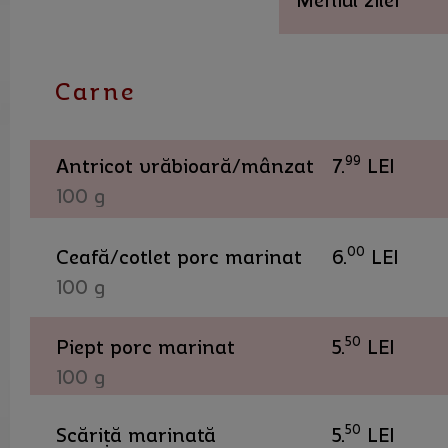
Meniul zilei
Carne
99
Antricot vrăbioară/mânzat
7.
LEI
100 g
00
Ceafă/cotlet porc marinat
6.
LEI
100 g
50
Piept porc marinat
5.
LEI
100 g
50
Scăriță marinată
5.
LEI