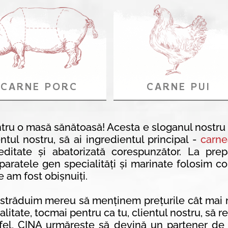
CARNE PORC
CARNE PUI
tru o masă sănătoasă! Acesta e sloganul nostru
entul nostru, să ai ingredientul principal -
carne
editate și abatorizată corespunzător. La prep
paratele gen specialități și marinate folosim 
e am fost obișnuiți.
străduim mereu să menținem prețurile cât mai m
calitate, tocmai pentru ca tu, clientul nostru, să 
fel, CINA urmărește să devină un partener de î