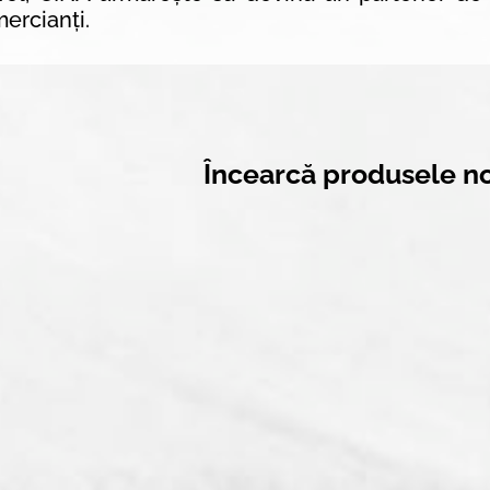
ercianți.
Încearcă produsele no